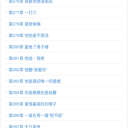
第276章 我要去救溫南廷
第277章 一打六
第278章 毫發無傷
第279章 怕他是不想活
第280章 愛進了骨子裡
第281章 他說，我疼
第282章 想聽“我愛你”
第283章 他是唐初唯一的遺憾
第284章 你是救贖也是劫難
第285章 愛情最美好的樣子
第286章 一直在等一聲“對不起”
第287章 生日宴會