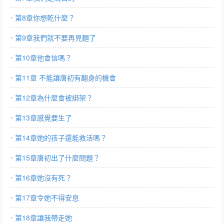
第8章你想乾什麼？
第9章我們就不要再見麵了
第10章他會信嗎？
第11章 不能讓唐初有翻身的機會
第12章為什麼會被綁架？
第13章感覺要生了
第14章她的孩子還能救活嗎？
第15章唐初出了什麼問題？
第16章她沒有死？
第17章令她不得安息
第18章讓我帶走她