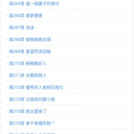
第265章 儘一個妻子的責任
第266章 噩夢連連
第267章 洗澡
第268章 替蘇晚晚出頭
第269章 愛當然求回報
第270章 蘇晚晚砍人
第271章 去醫院撈人
第272章 優秀的人會相互吸引
第273章 北城來的鄭小姐
第274章 她太囂張了
第275章 會不會捅死她？