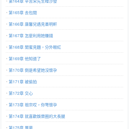
第164章 辛苦宋先生睡沙發
第165章 去包間
第166章 唐馨兒遇見墨明軒
第167章 怎麼利用她賺錢
第168章 閨蜜見麵，分外眼紅
第169章 他知道了
第170章 倒是希望她沒懷孕
第171章 被偷拍
第172章 交心
第173章 祖宗哎，你彆懷孕
第174章 就喜歡娛樂圈的大長腿
第175章 噩夢