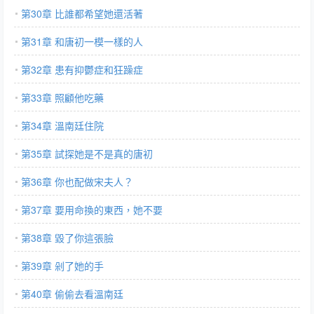
第30章 比誰都希望她還活著
第31章 和唐初一模一樣的人
第32章 患有抑鬱症和狂躁症
第33章 照顧他吃藥
第34章 溫南廷住院
第35章 試探她是不是真的唐初
第36章 你也配做宋夫人？
第37章 要用命換的東西，她不要
第38章 毀了你這張臉
第39章 剁了她的手
第40章 偷偷去看溫南廷