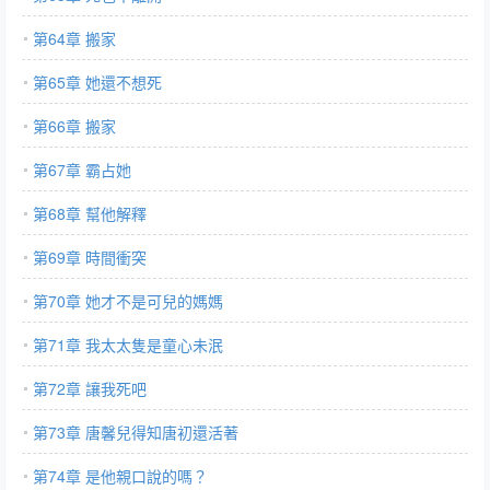
第64章 搬家
第65章 她還不想死
第66章 搬家
第67章 霸占她
第68章 幫他解釋
第69章 時間衝突
第70章 她才不是可兒的媽媽
第71章 我太太隻是童心未泯
第72章 讓我死吧
第73章 唐馨兒得知唐初還活著
第74章 是他親口說的嗎？