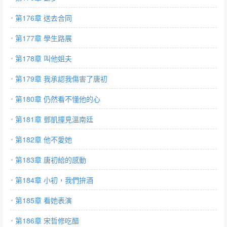
第176章 送去合同
第177章 學生路展
第178章 叫他姐夫
第179章 我承認我傷害了唐初
第180章 仍然看不懂他的心
第181章 鄧凱撞見溫南廷
第182章 他不愛她
第183章 唐初給的感動
第184章 小初，我們拚酒
第185章 看她表演
第186章 宋哲修吃醋