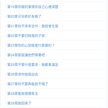
第19章你做的事情你自己心裡清楚
第20章可兒終於有救了
第21章你不乖乖合作，我就會生氣
第22章不要切除我的子宮
第23章你的心到底是什麼做的？
第24章那就讓他們等著吧
第25章不管什麼要求，我都會滿足
第26章求你放我出去
第27章你不要再執迷不悟了
第28章冤有頭債有主
第29章她回來了