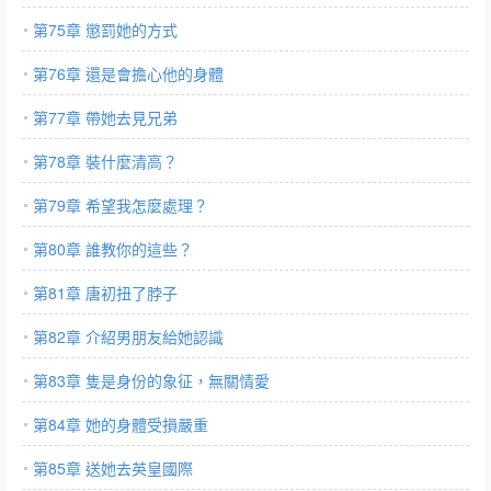
第75章 懲罰她的方式
第76章 還是會擔心他的身體
第77章 帶她去見兄弟
第78章 裝什麼清高？
第79章 希望我怎麼處理？
第80章 誰教你的這些？
第81章 唐初扭了脖子
第82章 介紹男朋友給她認識
第83章 隻是身份的象征，無關情愛
第84章 她的身體受損嚴重
第85章 送她去英皇國際