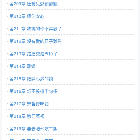
第209章 唐馨兒懲罰鄧凱
第210章 讓你安心
第211章 我挑的你不喜歡？
第212章 沒有愛的日子難熬
第213章 路展交給周彤了
第214章 離婚
第215章 敞開心扉的談
第216章 話不投機半句多
第217章 宋哲修吃醋
第218章 懲罰唐初
第219章 要去陪他吃午飯