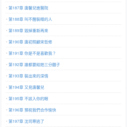
第187章 唐馨兒進醫院
第188章 叫不醒裝睡的人
第189章 毀掉重新再來
第190章 唐初照顧宋哲修
第191章 你是不是喜歡我？
第192章 誰都要給她三分麵子
第193章 裝出來的深情
第194章 又見唐馨兒
第195章 不該入你的眼
第196章 預祝我們合作愉快
第197章 沈司寒逃了