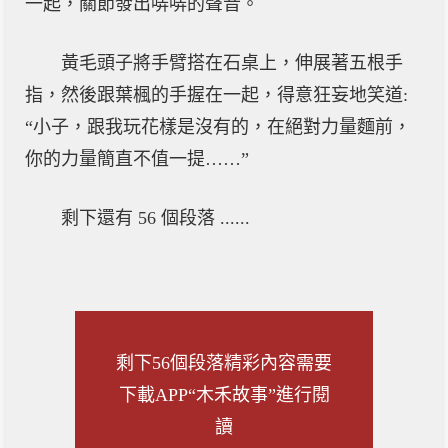
一起，關節發出哢哢的聲音。
黃毛頭子將手臂搭在石桌上，伸展著五根手
指，然後跟葉楓的手握在一起，得意狂妄地笑道:
“小子，跟我玩花樣是沒有的，在絕對力量麵前，
你的力量簡直不值一提……”
剩下還有 56 個段落 ......
剩下56個段落精彩內容需要
下載APP“木禾故事”進行閱
讀